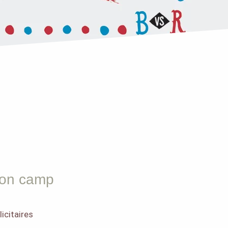
ton camp
icitaires