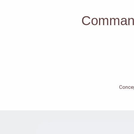
Command
Concep